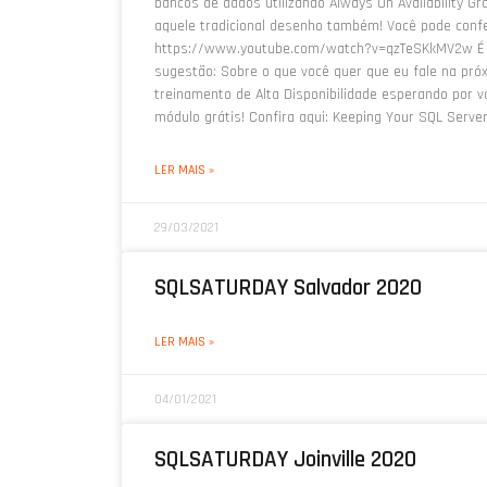
bancos de dados utilizando Always On Availability 
aquele tradicional desenho também! Você pode confer
https://www.youtube.com/watch?v=qzTeSKkMV2w É i
sugestão: Sobre o que você quer que eu fale na pró
treinamento de Alta Disponibilidade esperando por v
módulo grátis! Confira aqui: Keeping Your SQL Serve
LER MAIS »
29/03/2021
SQLSATURDAY Salvador 2020
LER MAIS »
04/01/2021
SQLSATURDAY Joinville 2020