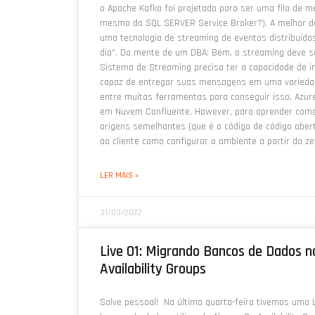
o Apache Kafka foi projetado para ser uma fila de 
mesmo do SQL SERVER Service Broker?). A melhor def
uma tecnologia de streaming de eventos distribuído
dia”. Da mente de um DBA: Bem, o streaming deve s
Sistema de Streaming precisa ter a capacidade de i
capaz de entregar suas mensagens em uma variedad
entre muitas ferramentas para conseguir isso, Azu
em Nuvem Confluente. However, para aprender como 
origens semelhantes (que é o código de código abe
ao cliente como configurar o ambiente a partir do z
LER MAIS »
31/03/2022
Live 01: Migrando Bancos de Dados 
Availability Groups
Salve pessoal! Na última quarta-feira tivemos uma