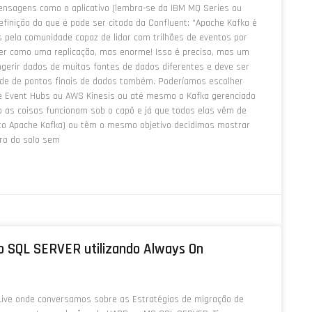
mensagens como o aplicativo (lembra-se da IBM MQ Series ou
inição do que é pode ser citada da Confluent: “Apache Kafka é
s pela comunidade capaz de lidar com trilhões de eventos por
er como uma replicação, mas enorme! Isso é preciso, mas um
ngerir dados de muitas fontes de dados diferentes e deve ser
e de pontos finais de dados também. Poderíamos escolher
re Event Hubs ou AWS Kinesis ou até mesmo o Kafka gerenciado
as coisas funcionam sob o capô e já que todas elas vêm de
rto Apache Kafka) ou têm o mesmo objetivo decidimos mostrar
ero do solo sem
no SQL SERVER utilizando Always On
 Live onde conversamos sobre as Estratégias de migração de