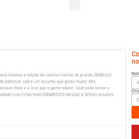
Ca
no
Na
ana tivemos a edição de retorno triunfal do grande DBABrasil
pude palestrar sobre um assunto que gosto muito: Alta
estava cheia e é isso que a gente adora! Você pode baixar o
Ema
eloadade/Lives/tree/main/DBABR2023 Abraços e ótimos estudos!