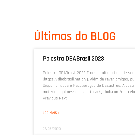
Últimas do BLOG
Palestra DBABrasil 2023
Palestra DBABrasil 2023 E nesse último final de sem
(https://dbabrasil.net.br/). Além de rever amigos, 
Disponibilidade e Recuperação de Desastres. A casa 
material aqui nesse link: https://github.com/marc
Previous Next
LER MAIS »
27/06/2023