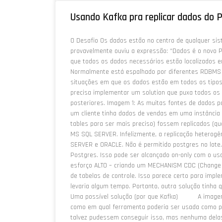
Usando Kafka pra replicar dados do
O Desafio Os dados estão no centro de qualquer sis
provavelmente ouviu a expressão: “Dados é o novo P
que todos os dados necessários estão localizados
Normalmente está espalhado por diferentes RDBMS e
situações em que os dados estão em todos os tipos
precisa implementar um solution que puxa todos os 
posteriores. Imagem 1: As muitas fontes de dados
um cliente tinha dados de vendas em uma instância
tables para ser mais preciso) fossem replicados (
MS SQL SERVER. Infelizmente, a replicação heterog
SERVER e ORACLE. Não é permitido postgres no lote.
Postgres. Isso pode ser alcançado on-only com o u
esforço ALTO – criando um MECHANISM CDC (Change 
de tabelas de controle. Isso parece certo para impl
levaria algum tempo. Portanto, outra solução tinha
Uma possível solução (por que Kafka) A imagem 1
como em qual ferramenta poderia ser usada como pi
talvez pudessem conseguir isso, mas nenhuma de