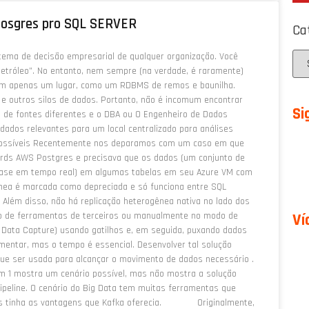
 Posgres pro SQL SERVER
Ca
tema de decisão empresarial de qualquer organização. Você
etróleo”. No entanto, nem sempre (na verdade, é raramente)
 em apenas um lugar, como um RDBMS de remos e baunilha.
 outros silos de dados. Portanto, não é incomum encontrar
Si
 de fontes diferentes e o DBA ou O Engenheiro de Dados
dados relevantes para um local centralizado para análises
 possíveis Recentemente nos deparamos com um caso em que
 rds AWS Postgres e precisava que os dados (um conjunto de
quase em tempo real) em algumas tabelas em seu Azure VM com
ênea é marcada como depreciada e só funciona entre SQL
 Além disso, não há replicação heterogênea nativa no lado dos
so de ferramentas de terceiros ou manualmente no modo de
Ví
Data Capture) usando gatilhos e, em seguida, puxando dados
ementar, mas o tempo é essencial. Desenvolver tal solução
 que ser usada para alcançar o movimento de dados necessário .
 mostra um cenário possível, mas não mostra a solução
peline. O cenário do Big Data tem muitas ferramentas que
las tinha as vantagens que Kafka oferecia. Originalmente,