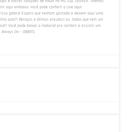
Groups e outras soluções de HADR no MS SQL SERVER. Tivemos
ir aqui embaixo: Você pode conferir a Live aqui:
sso galera! Espero que tenham gostado e deixem aqui uma
xima aula?! Abraços e ótimos estudos! ps: Sabia que tem um
ocê? Você pode baixar o material pra conferir e assistir um
r Always On – DBBITS