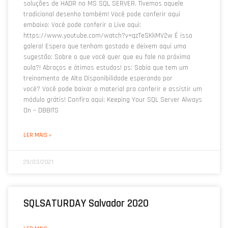
soluções de HADR no MS SQL SERVER. Tivemos aquele
tradicional desenho também! Você pode conferir aqui
embaixo: Você pode conferir a Live aqui:
https://www.youtube.com/watch?v=qzTeSKkMV2w É isso
galera! Espero que tenham gostado e deixem aqui uma
sugestão: Sobre o que você quer que eu fale na próxima
aula?! Abraços e ótimos estudos! ps: Sabia que tem um
treinamento de Alta Disponibilidade esperando por
você? Você pode baixar o material pra conferir e assistir um
módulo grátis! Confira aqui: Keeping Your SQL Server Always
On – DBBITS
LER MAIS »
29/03/2021
SQLSATURDAY Salvador 2020