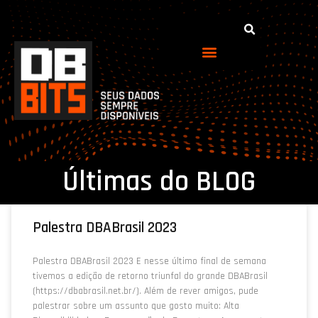
Últimas do BLOG
Palestra DBABrasil 2023
Palestra DBABrasil 2023 E nesse último final de semana
tivemos a edição de retorno triunfal do grande DBABrasil
(https://dbabrasil.net.br/). Além de rever amigos, pude
palestrar sobre um assunto que gosto muito: Alta