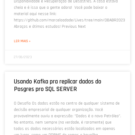
Disponibilidade e Recuperação de Desastres. A casa estava
cheia e é isso que a gente adora! Você pode baixar o
material aqui nesse link:
https://github.com/marceloadade/Lives/tree/main/DBABR2023
Abraços e ótimos estudos! Previous Next
LER MAIS »
27/06/2023
Usando Kafka pra replicar dados do
Posgres pro SQL SERVER
O Desafio Os dados estão no centro de qualquer sistema de
decisão empresarial de qualquer organização. Você
provavelmente ouviu a expressão: “Dados é o novo Petróleo”.
No entanto, nem sempre (na verdade, é raramente) que
todos os dados necessários estão localizados em apenas