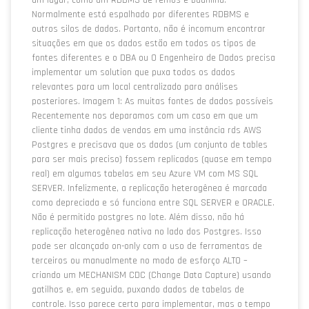
um lugar, como um RDBMS de remos e baunilha.
Normalmente está espalhado por diferentes RDBMS e
outros silos de dados. Portanto, não é incomum encontrar
situações em que os dados estão em todos os tipos de
fontes diferentes e o DBA ou O Engenheiro de Dados precisa
implementar um solution que puxa todos os dados
relevantes para um local centralizado para análises
posteriores. Imagem 1: As muitas fontes de dados possíveis
Recentemente nos deparamos com um caso em que um
cliente tinha dados de vendas em uma instância rds AWS
Postgres e precisava que os dados (um conjunto de tables
para ser mais preciso) fossem replicados (quase em tempo
real) em algumas tabelas em seu Azure VM com MS SQL
SERVER. Infelizmente, a replicação heterogênea é marcada
como depreciada e só funciona entre SQL SERVER e ORACLE.
Não é permitido postgres no lote. Além disso, não há
replicação heterogênea nativa no lado dos Postgres. Isso
pode ser alcançado on-only com o uso de ferramentas de
terceiros ou manualmente no modo de esforço ALTO –
criando um MECHANISM CDC (Change Data Capture) usando
gatilhos e, em seguida, puxando dados de tabelas de
controle. Isso parece certo para implementar, mas o tempo