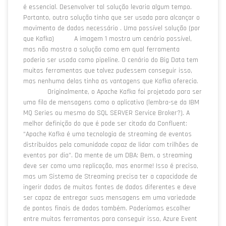
é essencial. Desenvolver tal solução levaria algum tempo.
Portanto, outra solução tinha que ser usada para alcançar o
movimento de dados necessário . Uma possível solução (por
que Kafka) A imagem 1 mostra um cenário possível,
mas não mostra a solução como em qual ferramenta
poderia ser usada como pipeline. O cenário do Big Data tem
muitas ferramentas que talvez pudessem conseguir isso,
mas nenhuma delas tinha as vantagens que Kafka oferecia.
Originalmente, o Apache Kafka foi projetado para ser
uma fila de mensagens como o aplicativo (lembra-se da IBM
MQ Series ou mesmo do SQL SERVER Service Broker?). A
melhor definição do que é pode ser citada da Confluent:
“Apache Kafka é uma tecnologia de streaming de eventos
distribuídos pela comunidade capaz de lidar com trilhões de
eventos por dia”. Da mente de um DBA: Bem, o streaming
deve ser como uma replicação, mas enorme! Isso é preciso,
mas um Sistema de Streaming precisa ter a capacidade de
ingerir dados de muitas fontes de dados diferentes e deve
ser capaz de entregar suas mensagens em uma variedade
de pontos finais de dados também. Poderíamos escolher
entre muitas ferramentas para conseguir isso, Azure Event