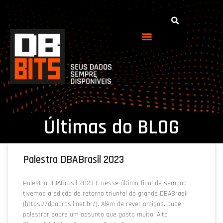
Últimas do BLOG
Palestra DBABrasil 2023
Palestra DBABrasil 2023 E nesse último final de semana
tivemos a edição de retorno triunfal do grande DBABrasil
(https://dbabrasil.net.br/). Além de rever amigos, pude
palestrar sobre um assunto que gosto muito: Alta