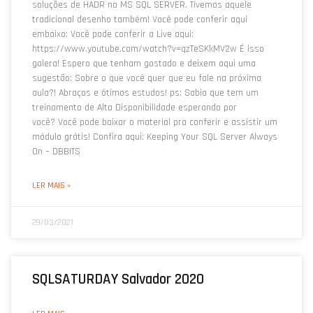
soluções de HADR no MS SQL SERVER. Tivemos aquele
tradicional desenho também! Você pode conferir aqui
embaixo: Você pode conferir a Live aqui:
https://www.youtube.com/watch?v=qzTeSKkMV2w É isso
galera! Espero que tenham gostado e deixem aqui uma
sugestão: Sobre o que você quer que eu fale na próxima
aula?! Abraços e ótimos estudos! ps: Sabia que tem um
treinamento de Alta Disponibilidade esperando por
você? Você pode baixar o material pra conferir e assistir um
módulo grátis! Confira aqui: Keeping Your SQL Server Always
On – DBBITS
LER MAIS »
29/03/2021
SQLSATURDAY Salvador 2020