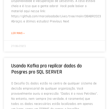
Disponibilidade e Recuperação de Desastres. A casa estava
cheia e é isso que a gente adora! Você pode baixar o
material aqui nesse link:
https://github.com/marceloadade/Lives/tree/main/DBABR2023
Abraços e ótimos estudos! Previous Next
LER MAIS »
27/06/2023
Usando Kafka pra replicar dados do
Posgres pro SQL SERVER
O Desafio Os dados estão no centro de qualquer sistema de
decisão empresarial de qualquer organização. Você
provavelmente ouviu a expressão: “Dados é o novo Petróleo”.
No entanto, nem sempre (na verdade, é raramente) que
todos os dados necessários estão localizados em apenas