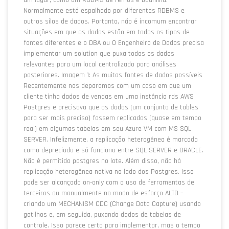
um lugar, como um RDBMS de remos e baunilha.
Normalmente está espalhado por diferentes RDBMS e
outros silos de dados. Portanto, não é incomum encontrar
situações em que os dados estão em todos os tipos de
fontes diferentes e o DBA ou O Engenheiro de Dados precisa
implementar um solution que puxa todos os dados
relevantes para um local centralizado para análises
posteriores. Imagem 1: As muitas fontes de dados possíveis
Recentemente nos deparamos com um caso em que um
cliente tinha dados de vendas em uma instância rds AWS
Postgres e precisava que os dados (um conjunto de tables
para ser mais preciso) fossem replicados (quase em tempo
real) em algumas tabelas em seu Azure VM com MS SQL
SERVER. Infelizmente, a replicação heterogênea é marcada
como depreciada e só funciona entre SQL SERVER e ORACLE.
Não é permitido postgres no lote. Além disso, não há
replicação heterogênea nativa no lado dos Postgres. Isso
pode ser alcançado on-only com o uso de ferramentas de
terceiros ou manualmente no modo de esforço ALTO –
criando um MECHANISM CDC (Change Data Capture) usando
gatilhos e, em seguida, puxando dados de tabelas de
controle. Isso parece certo para implementar, mas o tempo