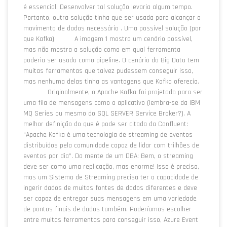
é essencial. Desenvolver tal solução levaria algum tempo.
Portanto, outra solução tinha que ser usada para alcançar o
movimento de dados necessário . Uma possível solução (por
que Kafka) A imagem 1 mostra um cenário possível,
mas não mostra a solução como em qual ferramenta
poderia ser usada como pipeline. O cenário do Big Data tem
muitas ferramentas que talvez pudessem conseguir isso,
mas nenhuma delas tinha as vantagens que Kafka oferecia.
Originalmente, o Apache Kafka foi projetado para ser
uma fila de mensagens como o aplicativo (lembra-se da IBM
MQ Series ou mesmo do SQL SERVER Service Broker?). A
melhor definição do que é pode ser citada da Confluent:
“Apache Kafka é uma tecnologia de streaming de eventos
distribuídos pela comunidade capaz de lidar com trilhões de
eventos por dia”. Da mente de um DBA: Bem, o streaming
deve ser como uma replicação, mas enorme! Isso é preciso,
mas um Sistema de Streaming precisa ter a capacidade de
ingerir dados de muitas fontes de dados diferentes e deve
ser capaz de entregar suas mensagens em uma variedade
de pontos finais de dados também. Poderíamos escolher
entre muitas ferramentas para conseguir isso, Azure Event