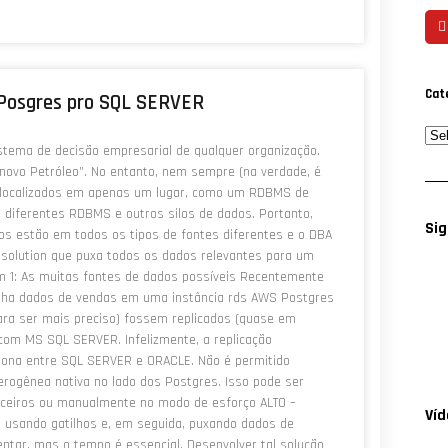
Cat
o Posgres pro SQL SERVER
stema de decisão empresarial de qualquer organização.
novo Petróleo”. No entanto, nem sempre (na verdade, é
 localizados em apenas um lugar, como um RDBMS de
 diferentes RDBMS e outros silos de dados. Portanto,
Sig
s estão em todos os tipos de fontes diferentes e o DBA
solution que puxa todos os dados relevantes para um
em 1: As muitas fontes de dados possíveis Recentemente
nha dados de vendas em uma instância rds AWS Postgres
ara ser mais preciso) fossem replicados (quase em
om MS SQL SERVER. Infelizmente, a replicação
iona entre SQL SERVER e ORACLE. Não é permitido
terogênea nativa no lado dos Postgres. Isso pode ser
rceiros ou manualmente no modo de esforço ALTO –
Ví
usando gatilhos e, em seguida, puxando dados de
entar, mas o tempo é essencial. Desenvolver tal solução