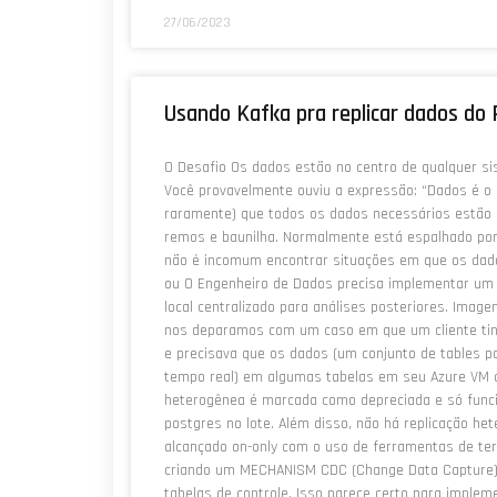
27/06/2023
Usando Kafka pra replicar dados d
O Desafio Os dados estão no centro de qualquer si
Você provavelmente ouviu a expressão: “Dados é o 
raramente) que todos os dados necessários estão
remos e baunilha. Normalmente está espalhado por
não é incomum encontrar situações em que os dado
ou O Engenheiro de Dados precisa implementar um 
local centralizado para análises posteriores. Imag
nos deparamos com um caso em que um cliente ti
e precisava que os dados (um conjunto de tables p
tempo real) em algumas tabelas em seu Azure VM c
heterogênea é marcada como depreciada e só func
postgres no lote. Além disso, não há replicação he
alcançado on-only com o uso de ferramentas de te
criando um MECHANISM CDC (Change Data Capture) 
tabelas de controle. Isso parece certo para implem