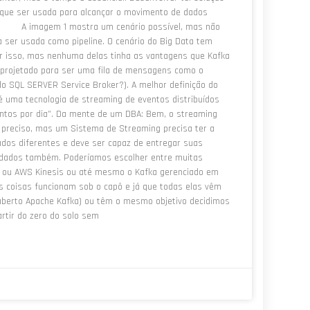
a que ser usada para alcançar o movimento de dados
ka) A imagem 1 mostra um cenário possível, mas não
 ser usada como pipeline. O cenário do Big Data tem
r isso, mas nenhuma delas tinha as vantagens que Kafka
rojetado para ser uma fila de mensagens como o
o SQL SERVER Service Broker?). A melhor definição do
é uma tecnologia de streaming de eventos distribuídos
entos por dia”. Da mente de um DBA: Bem, o streaming
 preciso, mas um Sistema de Streaming precisa ter a
ados diferentes e deve ser capaz de entregar suas
dados também. Poderíamos escolher entre muitas
s ou AWS Kinesis ou até mesmo o Kafka gerenciado em
 coisas funcionam sob o capô e já que todas elas vêm
 aberto Apache Kafka) ou têm o mesmo objetivo decidimos
rtir do zero do solo sem