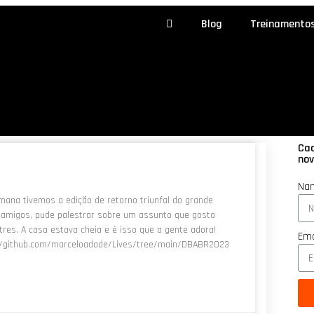
Blog
Treinamento
Cad
nov
Na
mana tivemos a edição de retorno triunfal do grande
er amigos, pude palestrar sobre um assunto que gosto
tres. A casa estava cheia e é isso que a gente adora!
Ema
ps://github.com/marceloadade/Lives/tree/main/DBABR2023