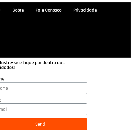
s
Sobre
Fale Conosco
Privacidade
astre-se e fique por dentro das
idades!
me
il
Send