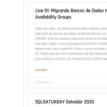
Live 01: Migrando Bancos de Dados 
Availability Groups
Salve pessoal! Na última quarta-feira tivemos uma
migração de bancos de dados utilizando Always On 
SERVER. Tivemos aquele tradicional desenho também
Live aqui: https://www.youtube.com/watch?v=qzTe
deixem aqui uma sugestão: Sobre o que você quer q
ps: Sabia que tem um treinamento de Alta Disponib
pra conferir e assistir um módulo grátis! Confira 
LER MAIS »
29/03/2021
SQLSATURDAY Salvador 2020