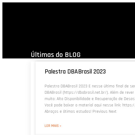
Últimas do BLOG
Palestra DBABrasil 2023
Palestra DBABrasil 2023 E nesse último final de se
DBABrasil (https://dbabrasil.net.br/). Além de rev
muito: Alta Disponibilidade e Recuperação de Desas
Você pode baixar o material aqui nesse link: htt
Abraços e ótimos estudos! Previous Next
LER MAIS »