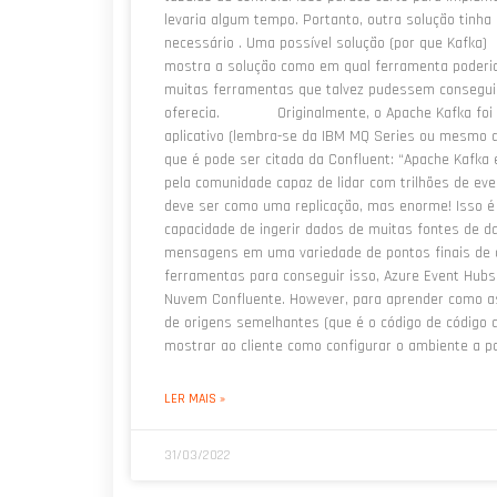
levaria algum tempo. Portanto, outra solução tinh
necessário . Uma possível solução (por que Kaf
mostra a solução como em qual ferramenta poderia
muitas ferramentas que talvez pudessem consegui
oferecia. Originalmente, o Apache Kafka foi p
aplicativo (lembra-se da IBM MQ Series ou mesmo d
que é pode ser citada da Confluent: “Apache Kafka 
pela comunidade capaz de lidar com trilhões de ev
deve ser como uma replicação, mas enorme! Isso é
capacidade de ingerir dados de muitas fontes de d
mensagens em uma variedade de pontos finais de 
ferramentas para conseguir isso, Azure Event Hub
Nuvem Confluente. However, para aprender como as
de origens semelhantes (que é o código de código
mostrar ao cliente como configurar o ambiente a pa
LER MAIS »
31/03/2022