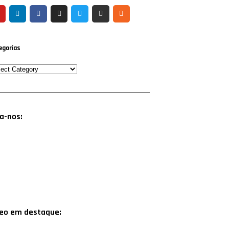
egorias
a-nos:
deo em destaque: