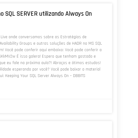
no SQL SERVER utilizando Always On
 Live onde conversamos sobre as Estratégias de
Availability Groups e outras soluções de HADR no MS SQL
! Você pode conferir aqui embaixo: Você pode conferir a
SKkMV2w É isso galera! Espero que tenham gostado e
ue eu fale na próxima aula?! Abraços e ótimos estudos!
ilidade esperando por você? Você pode baixar o material
aqui: Keeping Your SQL Server Always On – DBBITS