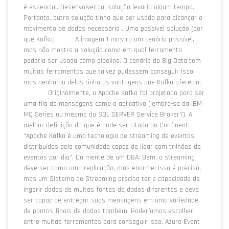
é essencial. Desenvolver tal solução levaria algum tempo.
Portanto, outra solução tinha que ser usada para alcançar o
movimento de dados necessário . Uma possível solução (por
que Kafka) A imagem 1 mostra um cenário possível,
mas não mostra a solução como em qual ferramenta
poderia ser usada como pipeline. O cenário do Big Data tem
muitas ferramentas que talvez pudessem conseguir isso,
mas nenhuma delas tinha as vantagens que Kafka oferecia.
Originalmente, o Apache Kafka foi projetado para ser
uma fila de mensagens como o aplicativo (lembra-se da IBM
MQ Series ou mesmo do SQL SERVER Service Broker?). A
melhor definição do que é pode ser citada da Confluent:
“Apache Kafka é uma tecnologia de streaming de eventos
distribuídos pela comunidade capaz de lidar com trilhões de
eventos por dia”. Da mente de um DBA: Bem, o streaming
deve ser como uma replicação, mas enorme! Isso é preciso,
mas um Sistema de Streaming precisa ter a capacidade de
ingerir dados de muitas fontes de dados diferentes e deve
ser capaz de entregar suas mensagens em uma variedade
de pontos finais de dados também. Poderíamos escolher
entre muitas ferramentas para conseguir isso, Azure Event