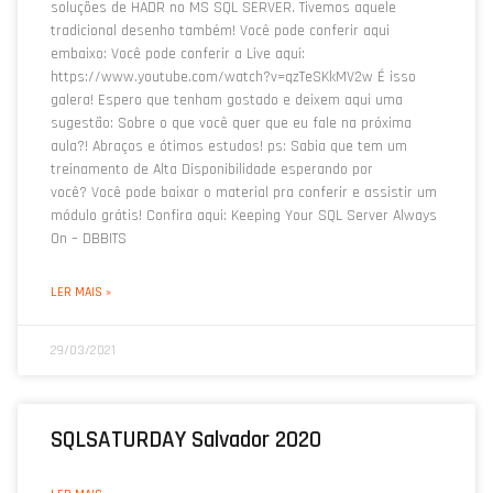
soluções de HADR no MS SQL SERVER. Tivemos aquele
tradicional desenho também! Você pode conferir aqui
embaixo: Você pode conferir a Live aqui:
https://www.youtube.com/watch?v=qzTeSKkMV2w É isso
galera! Espero que tenham gostado e deixem aqui uma
sugestão: Sobre o que você quer que eu fale na próxima
aula?! Abraços e ótimos estudos! ps: Sabia que tem um
treinamento de Alta Disponibilidade esperando por
você? Você pode baixar o material pra conferir e assistir um
módulo grátis! Confira aqui: Keeping Your SQL Server Always
On – DBBITS
LER MAIS »
29/03/2021
SQLSATURDAY Salvador 2020