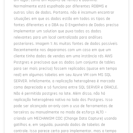
um lugar, como um RDBMS de remos e baunilha.
Normalmente está espalhado por diferentes RDBMS e
outros silos de dados. Portanto, não é incomum encontrar
situações em que os dados estão em todos os tipos de
fontes diferentes e o DBA ou O Engenheiro de Dados precisa
implementar um solution que puxa todos os dados
relevantes para um local centralizado para análises
posteriores. Imagem 1: As muitas fontes de dados possíveis
Recentemente nos deparamos com um caso em que um
cliente tinha dados de vendas em uma instância rds AWS
Postgres e precisava que os dados (um conjunto de tables
para ser mais preciso) fossem replicados (quase em tempo
real) em algumas tabelas em seu Azure VM com MS SQL
SERVER. Infelizmente, a replicação heterogênea é marcada
como depreciada e só funciona entre SQL SERVER e ORACLE.
Não é permitido postgres no lote. Além disso, não há
replicação heterogênea nativa no lado dos Postgres. Isso
pode ser alcançado on-only com o uso de ferramentas de
terceiros ou manualmente no modo de esforço ALTO –
criando um MECHANISM CDC (Change Data Capture) usando
gatilhos e, em seguida, puxando dados de tabelas de
controle. Isso parece certo para implementar, mas o tempo