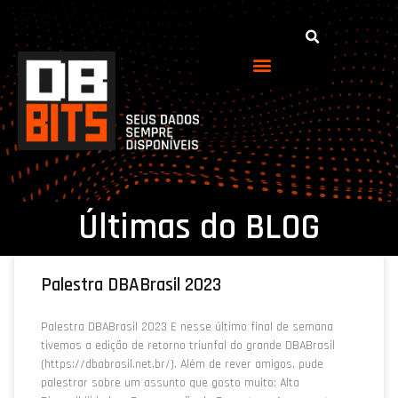
Últimas do BLOG
Palestra DBABrasil 2023
Palestra DBABrasil 2023 E nesse último final de semana
tivemos a edição de retorno triunfal do grande DBABrasil
(https://dbabrasil.net.br/). Além de rever amigos, pude
palestrar sobre um assunto que gosto muito: Alta