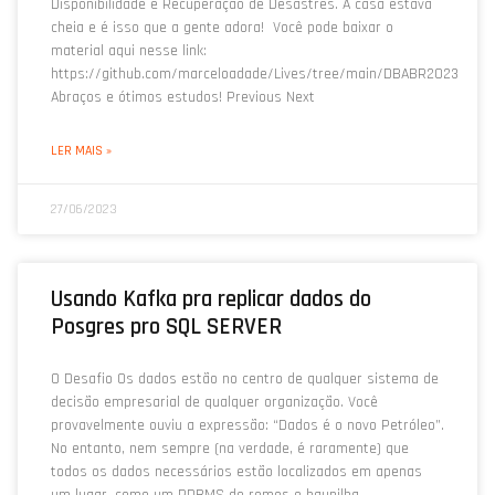
Disponibilidade e Recuperação de Desastres. A casa estava
cheia e é isso que a gente adora! Você pode baixar o
material aqui nesse link:
https://github.com/marceloadade/Lives/tree/main/DBABR2023
Abraços e ótimos estudos! Previous Next
LER MAIS »
27/06/2023
Usando Kafka pra replicar dados do
Posgres pro SQL SERVER
O Desafio Os dados estão no centro de qualquer sistema de
decisão empresarial de qualquer organização. Você
provavelmente ouviu a expressão: “Dados é o novo Petróleo”.
No entanto, nem sempre (na verdade, é raramente) que
todos os dados necessários estão localizados em apenas