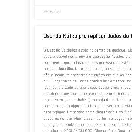
27/06/2023
Usando Kafka pra replicar dados d
O Desafio Os dados estão no centro de qualquer si
Você provavelmente ouviu a expressão: “Dados é o 
raramente) que todos os dados necessários estão
remos e baunilha. Normalmente está espalhado por
não é incomum encontrar situações em que os dado
ou O Engenheiro de Dados precisa implementar um 
local centralizado para análises posteriores. Imag
nos deparamos com um caso em que um cliente ti
e precisava que os dados (um conjunto de tables p
tempo real) em algumas tabelas em seu Azure VM c
heterogênea é marcada como depreciada e só func
postgres no lote. Além disso, não há replicação he
alcançado on-only com o uso de ferramentas de te
criando um MECHANISM CDC (Change Data Capture) 