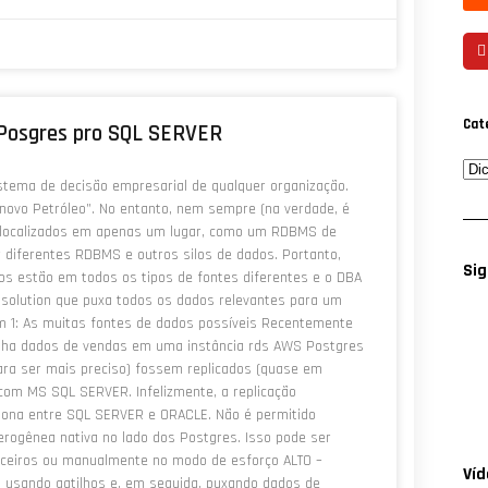
Cat
o Posgres pro SQL SERVER
stema de decisão empresarial de qualquer organização.
novo Petróleo”. No entanto, nem sempre (na verdade, é
 localizados em apenas um lugar, como um RDBMS de
 diferentes RDBMS e outros silos de dados. Portanto,
Sig
s estão em todos os tipos de fontes diferentes e o DBA
solution que puxa todos os dados relevantes para um
em 1: As muitas fontes de dados possíveis Recentemente
nha dados de vendas em uma instância rds AWS Postgres
ara ser mais preciso) fossem replicados (quase em
om MS SQL SERVER. Infelizmente, a replicação
iona entre SQL SERVER e ORACLE. Não é permitido
terogênea nativa no lado dos Postgres. Isso pode ser
rceiros ou manualmente no modo de esforço ALTO –
Ví
usando gatilhos e, em seguida, puxando dados de