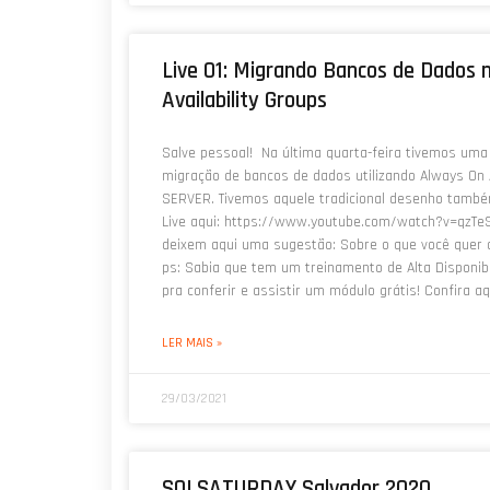
Live 01: Migrando Bancos de Dados 
Availability Groups
Salve pessoal! Na última quarta-feira tivemos uma
migração de bancos de dados utilizando Always On 
SERVER. Tivemos aquele tradicional desenho também
Live aqui: https://www.youtube.com/watch?v=qzTe
deixem aqui uma sugestão: Sobre o que você quer q
ps: Sabia que tem um treinamento de Alta Disponib
pra conferir e assistir um módulo grátis! Confira 
LER MAIS »
29/03/2021
SQLSATURDAY Salvador 2020