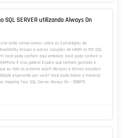
no SQL SERVER utilizando Always On
 Live onde conversamos sobre as Estratégias de
Availability Groups e outras soluções de HADR no MS SQL
! Você pode conferir aqui embaixo: Você pode conferir a
SKkMV2w É isso galera! Espero que tenham gostado e
ue eu fale na próxima aula?! Abraços e ótimos estudos!
ilidade esperando por você? Você pode baixar o material
aqui: Keeping Your SQL Server Always On – DBBITS