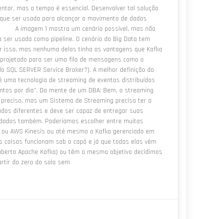
entar, mas o tempo é essencial. Desenvolver tal solução
a que ser usada para alcançar o movimento de dados
ka) A imagem 1 mostra um cenário possível, mas não
 ser usada como pipeline. O cenário do Big Data tem
r isso, mas nenhuma delas tinha as vantagens que Kafka
rojetado para ser uma fila de mensagens como o
o SQL SERVER Service Broker?). A melhor definição do
é uma tecnologia de streaming de eventos distribuídos
entos por dia”. Da mente de um DBA: Bem, o streaming
 preciso, mas um Sistema de Streaming precisa ter a
ados diferentes e deve ser capaz de entregar suas
dados também. Poderíamos escolher entre muitas
s ou AWS Kinesis ou até mesmo o Kafka gerenciado em
 coisas funcionam sob o capô e já que todas elas vêm
 aberto Apache Kafka) ou têm o mesmo objetivo decidimos
rtir do zero do solo sem