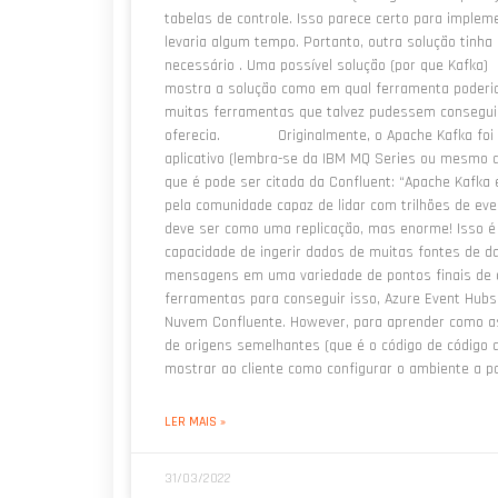
tabelas de controle. Isso parece certo para implem
levaria algum tempo. Portanto, outra solução tinh
necessário . Uma possível solução (por que Kaf
mostra a solução como em qual ferramenta poderia
muitas ferramentas que talvez pudessem consegui
oferecia. Originalmente, o Apache Kafka foi p
aplicativo (lembra-se da IBM MQ Series ou mesmo d
que é pode ser citada da Confluent: “Apache Kafka 
pela comunidade capaz de lidar com trilhões de ev
deve ser como uma replicação, mas enorme! Isso é
capacidade de ingerir dados de muitas fontes de d
mensagens em uma variedade de pontos finais de 
ferramentas para conseguir isso, Azure Event Hub
Nuvem Confluente. However, para aprender como as
de origens semelhantes (que é o código de código
mostrar ao cliente como configurar o ambiente a pa
LER MAIS »
31/03/2022