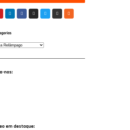
egorias
a-nos:
deo em destaque: