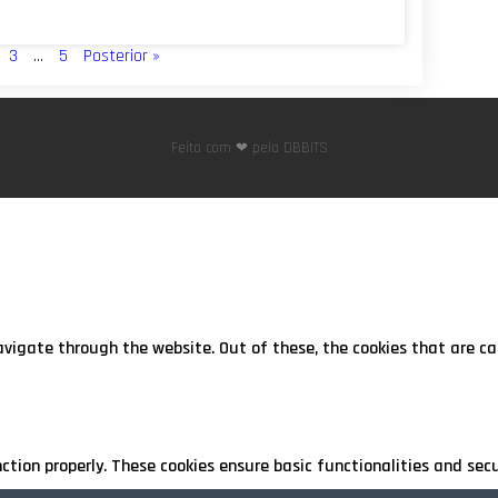
3
…
5
Posterior »
Feito com ❤ pela DBBITS
avigate through the website. Out of these, the cookies that are c
nction properly. These cookies ensure basic functionalities and sec