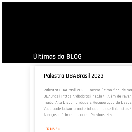
Últimas do BLOG
Palestra DBABrasil 2023
Palestra DBABrasil 2023 E nesse último final de se
DBABrasil (https://dbabrasil.net.br/). Além de rev
muito: Alta Disponibilidade e Recuperação de Desas
Você pode baixar o material aqui nesse link: htt
Abraços e ótimos estudos! Previous Next
LER MAIS »