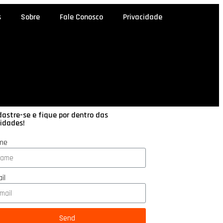
s
Sobre
Fale Conosco
Privacidade
astre-se e fique por dentro das
idades!
me
il
Send