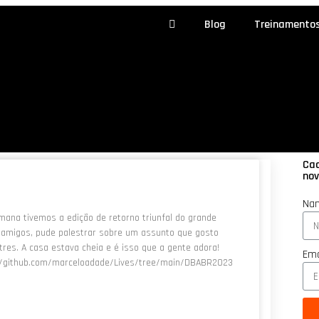
Blog
Treinamento
Cad
nov
Na
mana tivemos a edição de retorno triunfal do grande
er amigos, pude palestrar sobre um assunto que gosto
tres. A casa estava cheia e é isso que a gente adora!
Ema
ps://github.com/marceloadade/Lives/tree/main/DBABR2023